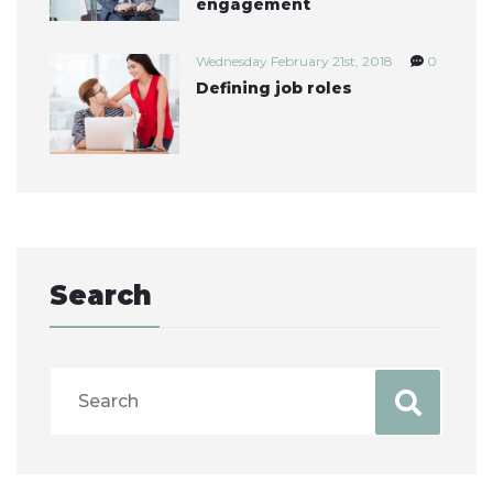
engagement
Wednesday February 21st, 2018
0
Defining job roles
Search