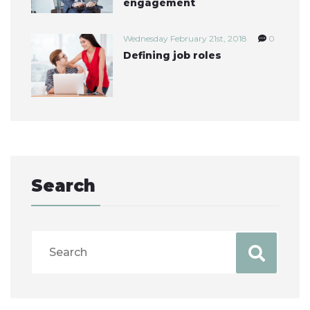
engagement
Wednesday February 21st, 2018
0
Defining job roles
Search